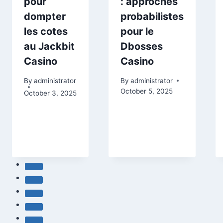
pour
: approches
dompter
probabilistes
les cotes
pour le
au Jackbit
Dbosses
Casino
Casino
By
administrator
By
administrator
October 5, 2025
October 3, 2025