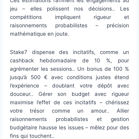
Ces estimations raffinent les engagements au
jeu – elles polissent nos décisions.. Les
compétitions impliquent rigueur et
raisonnements probabilistes – précision
mathématique en joute.
Stake7 dispense des incitatifs, comme un
cashback hebdomadaire de 10 %, pour
agrémenter les sessions.. Un bonus de 100 %
jusqu’à 500 € avec conditions justes étend
l’expérience – doublant votre dépôt avec
douceur.. Gérer son budget avec rigueur
maximise l’effet de ces incitatifs – chérissez
votre trésor comme un amour.. Allier
raisonnements probabilistes et gestion
budgétaire hausse les issues – mêlez pour des
fins qui touchent..