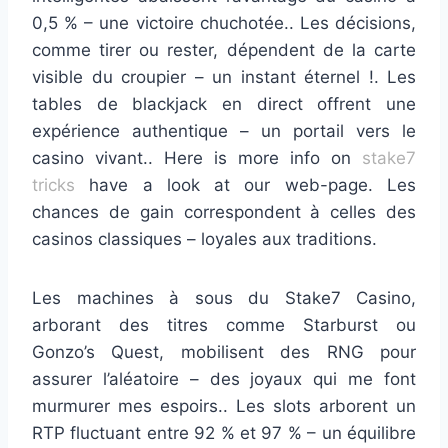
0,5 % – une victoire chuchotée.. Les décisions,
comme tirer ou rester, dépendent de la carte
visible du croupier – un instant éternel !. Les
tables de blackjack en direct offrent une
expérience authentique – un portail vers le
casino vivant.. Here is more info on
stake7
tricks
have a look at our web-page. Les
chances de gain correspondent à celles des
casinos classiques – loyales aux traditions.
Les machines à sous du Stake7 Casino,
arborant des titres comme Starburst ou
Gonzo’s Quest, mobilisent des RNG pour
assurer l’aléatoire – des joyaux qui me font
murmurer mes espoirs.. Les slots arborent un
RTP fluctuant entre 92 % et 97 % – un équilibre