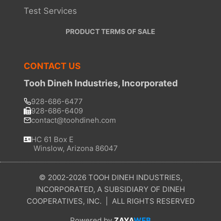
Test Services
PRODUCT TERMS OF SALE
CONTACT US
Tooh Dineh Industries, Incorporated
928-686-6477
928-686-6409
contact@toohdineh.com
HC 61 Box E
Winslow, Arizona 86047
© 2002-2026 TOOH DINEH INDUSTRIES,
INCORPORATED, A SUBSIDIARY OF DINEH
COOPERATIVES, INC. | ALL RIGHTS RESERVED
Powered by
ZAYA
WEB