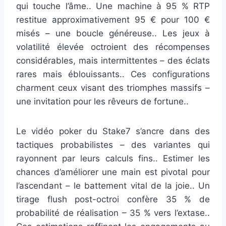
qui touche l’âme.. Une machine à 95 % RTP
restitue approximativement 95 € pour 100 €
misés – une boucle généreuse.. Les jeux à
volatilité élevée octroient des récompenses
considérables, mais intermittentes – des éclats
rares mais éblouissants.. Ces configurations
charment ceux visant des triomphes massifs –
une invitation pour les rêveurs de fortune..
Le vidéo poker du Stake7 s’ancre dans des
tactiques probabilistes – des variantes qui
rayonnent par leurs calculs fins.. Estimer les
chances d’améliorer une main est pivotal pour
l’ascendant – le battement vital de la joie.. Un
tirage flush post-octroi confère 35 % de
probabilité de réalisation – 35 % vers l’extase..