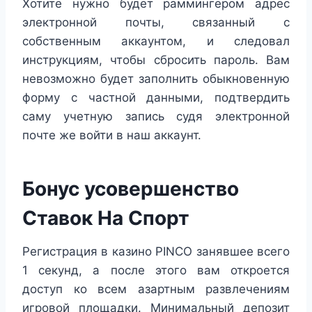
Хотите нужно будет раммингером адрес
электронной почты, связанный с
собственным аккаунтом, и следовал
инструкциям, чтобы сбросить пароль. Вам
невозможно будет заполнить обыкновенную
форму с частной данными, подтвердить
саму учетную запись судя электронной
почте же войти в наш аккаунт.
Бонус усовершенство
Ставок На Спорт
Регистрация в казино PINCO занявшее всего
1 секунд, а после этого вам откроется
доступ ко всем азартным развлечениям
игровой площадки. Минимальный депозит