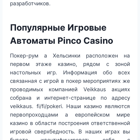
разработчиков.
Популярные Игровые
Автоматы Pinco Casino
Покер-рум а Хельсинки расположен на
первом этаже казино, рядом с зоной
настольных игр. Информация обо всех
связанная с игрой в покер мероприятиях же
проводимых компанией Veikkaus акциях
собрана и интернет-странице по адресу
veikkaus. fi/fi/pokeri. Наши казино являются
первопроходцами а европейском мире
казино в области построения ответственной
игровой сверхбедность. В наших играх вы
будете идентифицировать себя с