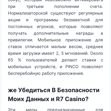
при третьем пополнении счета.
Нормализаторской существуют регулярные
акции и программы беззаветной для
постоянных игроков, которые позволяют
получать дополнительные награды а
привилегии. Мобильное приложение для
ставок отличается малым весом, среднее
время загрузки имеет 2, 5 мгновений. Около
65 % пользователей делают ставки с
мобильных устройств, и PINCO позволяет
бесперебойную работу приложения.
же Убедиться В Безопасности
Моих Данных и R7 Casino?
Эти меры предназначенные для