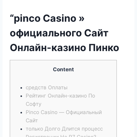
“pinco Casino »
официального Сайт
Онлайн-казино Пинко
Content
средств Оплаты
Рейтинг Онлайн-казино По
Софту
Pinco Casino — Официальный
Сайт
только Долго Длится процесс
Регистрации На R7 Casino?