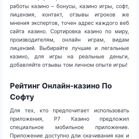
работы казино – бонусы, казино игры, софт,
лицензия, контакт, отзывы игроков же
мнения экспертов, точен адрес каждого веб
сайта казино. Сортировка казино по миру,
производителям, онлайн играм, видам
лицензий. Выбирайте лучшие и легальные
казино, для игры на реальные деньги,
добавляйте отзывы том личном опыте игры!
Рейтинг Онлайн-казино По
Софту
Для тех, кто предпочитает использовать
приложения, Р7 Казино предложил
специальное мобильное приложение.
Приложение доступно дли скачивания как и