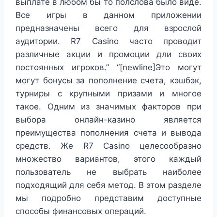
выплате в любом бы то полслова было виде.
Все игры в данном приложении
предназначены всего для взрослой
аудитории. R7 Casino часто проводит
различные акции и промоции дли своих
постоянных игроков.” “[newline]Это могут
могут бонусы за пополнение счета, кэшбэк,
турниры с крупными призами и многое
такое. Одним из значимых факторов при
выбора онлайн-казино является
преимущества пополнения счета и вывода
средств. Же R7 Casino целесообразно
множество вариантов, этого каждый
пользователь не выбрать наиболее
подходящий для себя метод. В этом разделе
мы подробно представим доступные
способы финансовых операций.