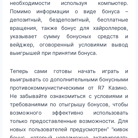
необходимости используя компьютер.
Помимо информации о виде бонуса –
депозитный, бездепозитный, бесплатные
вращения, также бонус для хайроллеров,
указывает сумму бонусных средств и
вейджер, оговоренный условиями вывод
выигрышей при принятии бонуса.
Теперь сами готовы начать играть и
выигрывать со дополнительными бонусными
противокоммунистическими от R7 Казино.
Не забывайте ознакомиться с условиями и
требованиями по отыгрышу бонусов, чтобы
возможного эффективно использовать
только предоставленные возможности. Для
новых пользователей предусмотрен” “кивок
бонус, который невозможно активировать