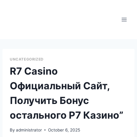
Skip
to
content
UNCATEGORIZED
R7 Casino
Официальный Сайт,
Получить Бонус
остального Р7 Казино”
By
administrator
October 6, 2025