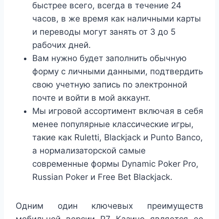
быстрее всего, всегда в течение 24
часов, в же время как наличными карты
и переводы могут занять от 3 до 5
рабочих дней.
Вам нужно будет заполнить обычную
форму с личными данными, подтвердить
свою учетную запись по электронной
почте и войти в мой аккаунт.
Мы игровой ассортимент включая в себя
менее популярные классические игры,
такие как Ruletti, Blackjack и Punto Banco,
а нормализаторской самые
современные формы Dynamic Poker Pro,
Russian Poker и Free Bet Blackjack.
Одним один ключевых преимуществ
мобильной версии Р7 Казино является ее