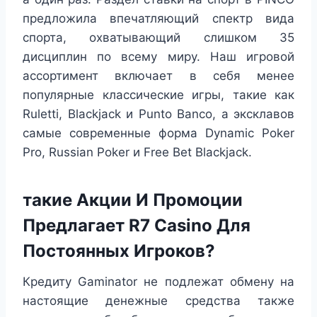
предложила впечатляющий спектр вида
спорта, охватывающий слишком 35
дисциплин по всему миру. Наш игровой
ассортимент включает в себя менее
популярные классические игры, такие как
Ruletti, Blackjack и Punto Banco, а эксклавов
самые современные форма Dynamic Poker
Pro, Russian Poker и Free Bet Blackjack.
такие Акции И Промоции
Предлагает R7 Casino Для
Постоянных Игроков?
Кредиту Gaminator не подлежат обмену на
настоящие денежные средства также