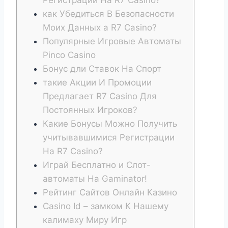
как Убедиться В Безопасности
Моих Данных а R7 Casino?
Популярные Игровые Автоматы
Pinco Casino
Бонус дли Ставок На Спорт
такие Акции И Промоции
Предлагает R7 Casino Для
Постоянных Игроков?
Какие Бонусы Можно Получить
учитывавшимися Регистрации
На R7 Casino?
Играй Бесплатно и Слот-
автоматы На Gaminator!
Рейтинг Сайтов Онлайн Казино
Casino Id – замком К Нашему
калимаху Миру Игр