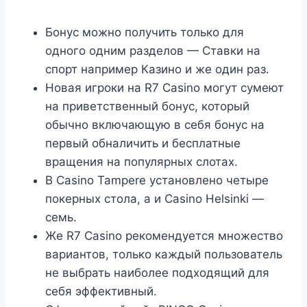
Бонус можно получить только для
одного одним разделов — Ставки на
спорт например Казино и же один раз.
Новая игроки на R7 Casino могут сумеют
на приветственный бонус, который
обычно включающую в себя бонус на
первый обналичить и бесплатные
вращения на популярных слотах.
В Casino Tampere установлено четыре
покерных стола, а и Casino Helsinki —
семь.
Же R7 Casino рекомендуется множество
вариантов, только каждый пользователь
не выбрать наиболее подходящий для
себя эффективный.