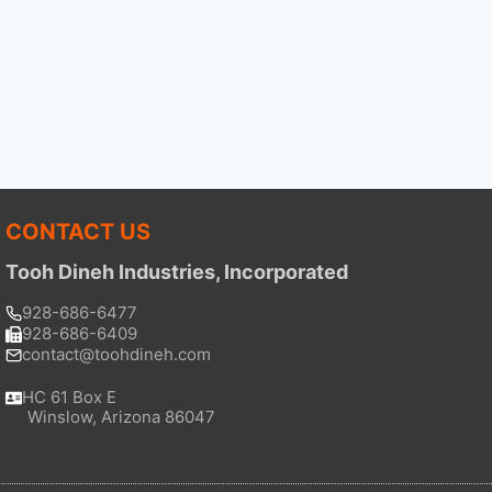
CONTACT US
Tooh Dineh Industries, Incorporated
928-686-6477
928-686-6409
contact@toohdineh.com
HC 61 Box E
Winslow, Arizona 86047