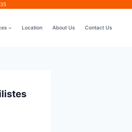
035
ces
Location
About Us
Contact Us
listes