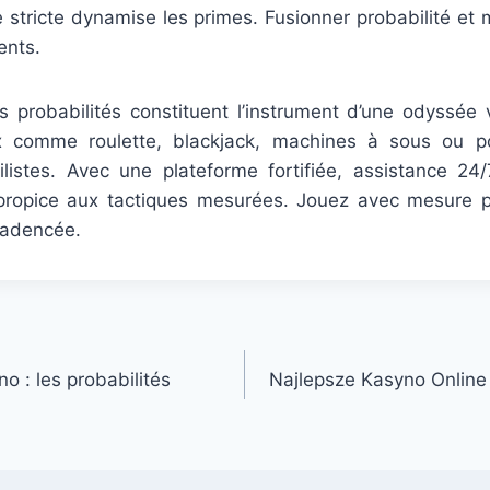
e stricte dynamise les primes. Fusionner probabilité et m
ents.
s probabilités constituent l’instrument d’une odyssée 
x comme roulette, blackjack, machines à sous ou po
ilistes. Avec une plateforme fortifiée, assistance 24/
 propice aux tactiques mesurées. Jouez avec mesure
cadencée.
o : les probabilités
Najlepsze Kasyno Online 