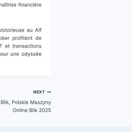
aîtrise financière
victorieuse au Alf
ker profitent de
7 et transactions
 pour une odyssée
NEXT
Blik, Polskie Maszyny
Online Blik 2025