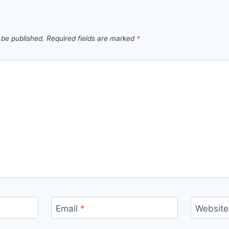
 be published.
Required fields are marked
*
Email
*
Website