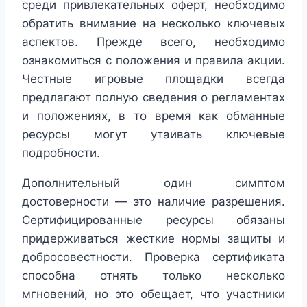
среди привлекательных оферт, необходимо
обратить внимание на несколько ключевых
аспектов. Прежде всего, необходимо
ознакомиться с положения и правила акции.
Честные игровые площадки всегда
предлагают полную сведения о регламентах
и положениях, в то время как обманные
ресурсы могут утаивать ключевые
подробности.
Дополнительный один симптом
достоверности — это наличие разрешения.
Сертифицированные ресурсы обязаны
придерживаться жесткие нормы защиты и
добросовестности. Проверка сертификата
способна отнять только несколько
мгновений, но это обещает, что участники