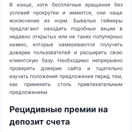
В конце, хотя бесплатные вращения без
условий прокрутки и имеются, они чаще
исключение из норм. Бывалые геймеры
предлагают находить подобные акции в
недавно открытых или не таких популярных
казино, которые намереваются получить
доверие пользователей и расширить свою
клиентскую базу. Необходимо непрерывно
проверять доверие сайта и тщательно
изучать положения предложения перед тем,
как применить столь привлекательным
предложением.
Рецидивные премии на
депозит счета