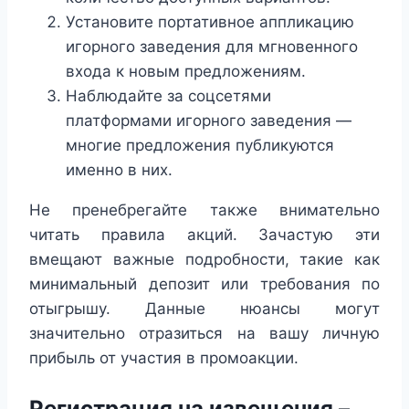
Установите портативное аппликацию
игорного заведения для мгновенного
входа к новым предложениям.
Наблюдайте за соцсетями
платформами игорного заведения —
многие предложения публикуются
именно в них.
Не пренебрегайте также внимательно
читать правила акций. Зачастую эти
вмещают важные подробности, такие как
минимальный депозит или требования по
отыгрышу. Данные нюансы могут
значительно отразиться на вашу личную
прибыль от участия в промоакции.
Регистрация на извещения –