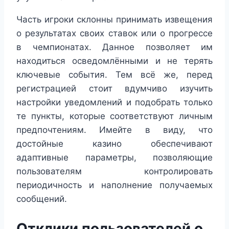
Часть игроки склонны принимать извещения
о результатах своих ставок или о прогрессе
в чемпионатах. Данное позволяет им
находиться осведомлёнными и не терять
ключевые события. Тем всё же, перед
регистрацией стоит вдумчиво изучить
настройки уведомлений и подобрать только
те пункты, которые соответствуют личным
предпочтениям. Имейте в виду, что
достойные казино обеспечивают
адаптивные параметры, позволяющие
пользователям контролировать
периодичность и наполнение получаемых
сообщений.
Отклики пользователей о