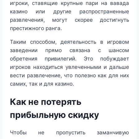
игроки, ставящие крупные пари на вавада
казино или другие распространенные
развлечения, могут скорее достигнуть
престижного ранга.
Таким способом, деятельность в игровом
заведении прямо связана с шансом
обретения привилегий. Это побуждает
игроков находиться увлеченными и дальше
вести развлечение, что полезно как для них
самих, так и для казино.
Как не потерять
прибыльную скидку
Чтобы не пропустить заманчивую