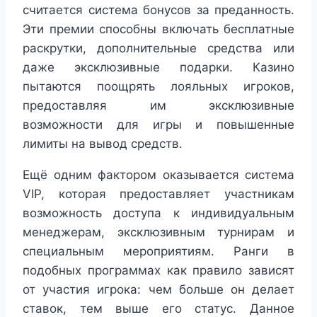
считается система бонусов за преданность.
Эти премии способны включать бесплатные
раскрутки, дополнительные средства или
даже эксклюзивные подарки. Казино
пытаются поощрять лояльных игроков,
предоставляя им эксклюзивные
возможности для игры и повышенные
лимиты на вывод средств.
Ещё одним фактором оказывается система
VIP, которая предоставляет участникам
возможность доступа к индивидуальным
менеджерам, эксклюзивным турнирам и
специальным мероприятиям. Ранги в
подобных программах как правило зависят
от участия игрока: чем больше он делает
ставок, тем выше его статус. Данное