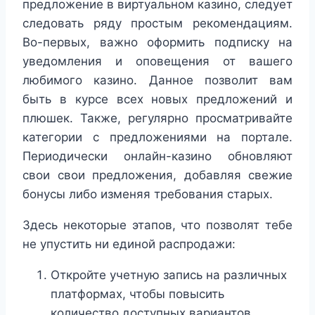
предложение в виртуальном казино, следует
следовать ряду простым рекомендациям.
Во-первых, важно оформить подписку на
уведомления и оповещения от вашего
любимого казино. Данное позволит вам
быть в курсе всех новых предложений и
плюшек. Также, регулярно просматривайте
категории с предложениями на портале.
Периодически онлайн-казино обновляют
свои свои предложения, добавляя свежие
бонусы либо изменяя требования старых.
Здесь некоторые этапов, что позволят тебе
не упустить ни единой распродажи:
Откройте учетную запись на различных
платформах, чтобы повысить
количество доступных вариантов.