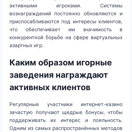
активными игроками. Системы
вознаграждений постоянно обновляются и
приспосабливаются под интересы клиентов,
что обеспечивает им значимость в
конкурентной борьбе на сфере виртуальных
азартных игр.
Каким образом игорные
заведения награждают
активных клиентов
Регулярные участники интернет-казино
зачастую получают щедрые бонусы, чтобы
поддерживать их интерес и лояльность.
Одним из самых распространённых методов