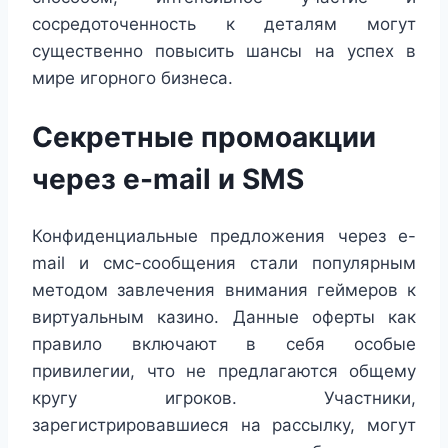
сосредоточенность к деталям могут
существенно повысить шансы на успех в
мире игорного бизнеса.
Секретные промоакции
через e-mail и SMS
Конфиденциальные предложения через e-
mail и смс-сообщения стали популярным
методом завлечения внимания геймеров к
виртуальным казино. Данные оферты как
правило включают в себя особые
привилегии, что не предлагаются общему
кругу игроков. Участники,
зарегистрировавшиеся на рассылку, могут