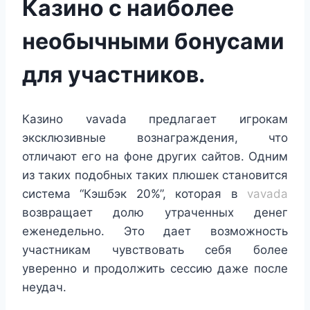
Казино с наиболее
необычными бонусами
для участников.
Казино vavada предлагает игрокам
эксклюзивные вознаграждения, что
отличают его на фоне других сайтов. Одним
из таких подобных таких плюшек становится
система “Кэшбэк 20%”, которая в
vavada
возвращает долю утраченных денег
еженедельно. Это дает возможность
участникам чувствовать себя более
уверенно и продолжить сессию даже после
неудач.