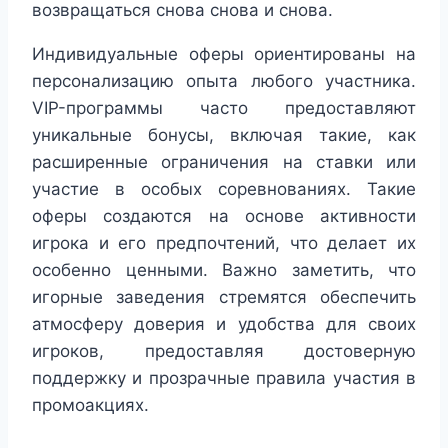
возвращаться снова снова и снова.
Индивидуальные оферы ориентированы на
персонализацию опыта любого участника.
VIP-программы часто предоставляют
уникальные бонусы, включая такие, как
расширенные ограничения на ставки или
участие в особых соревнованиях. Такие
оферы создаются на основе активности
игрока и его предпочтений, что делает их
особенно ценными. Важно заметить, что
игорные заведения стремятся обеспечить
атмосферу доверия и удобства для своих
игроков, предоставляя достоверную
поддержку и прозрачные правила участия в
промоакциях.