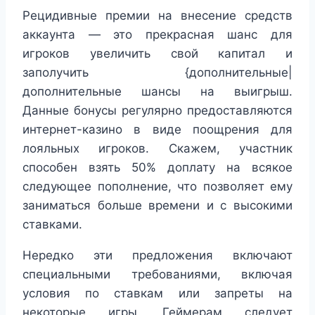
Рецидивные премии на внесение средств
аккаунта — это прекрасная шанс для
игроков увеличить свой капитал и
заполучить {дополнительные|
дополнительные шансы на выигрыш.
Данные бонусы регулярно предоставляются
интернет-казино в виде поощрения для
лояльных игроков. Скажем, участник
способен взять 50% доплату на всякое
следующее пополнение, что позволяет ему
заниматься больше времени и с высокими
ставками.
Нередко эти предложения включают
специальными требованиями, включая
условия по ставкам или запреты на
некоторые игры. Геймерам следует