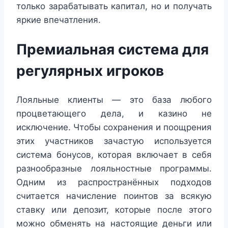
только зарабатывать капитал, но и получать
яркие впечатления.
Премиальная система для
регулярных игроков
Лояльные клиенты — это база любого
процветающего дела, и казино не
исключение. Чтобы сохранения и поощрения
этих участников зачастую используется
система бонусов, которая включает в себя
разнообразные лояльностные программы.
Одним из распространённых подходов
считается начисление поинтов за всякую
ставку или депозит, которые после этого
можно обменять на настоящие деньги или